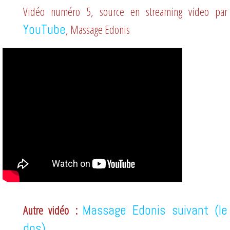
Vidéo numéro 5, source en streaming video par
You
Tube
, Massage Edonis
Autre vidéo :
Massage Edonis suivant (le
dos)